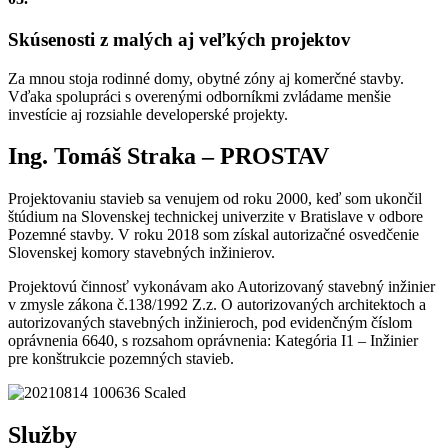
Skúsenosti z malých aj veľkých projektov
Za mnou stoja rodinné domy, obytné zóny aj komerčné stavby.
Vďaka spolupráci s overenými odborníkmi zvládame menšie
investície aj rozsiahle developerské projekty.
Ing. Tomáš Straka – PROSTAV
Projektovaniu stavieb sa venujem od roku 2000, keď som ukončil
štúdium na Slovenskej technickej univerzite v Bratislave v odbore
Pozemné stavby. V roku 2018 som získal autorizačné osvedčenie
Slovenskej komory stavebných inžinierov.
Projektovú činnosť vykonávam ako Autorizovaný stavebný inžinier
v zmysle zákona č.138/1992 Z.z. O autorizovaných architektoch a
autorizovaných stavebných inžinieroch, pod evidenčným číslom
oprávnenia 6640, s rozsahom oprávnenia: Kategória I1 – Inžinier
pre konštrukcie pozemných stavieb.
Služby